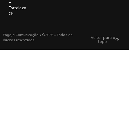
–
Fortaleza-
CE
Engaja Comunicação • ©2025 • Todos os
Voltar para o
direitos reservados
topo