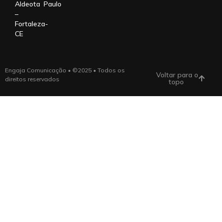
Aldeota
Paulo
–
Fortaleza-
CE
Engaja Comunicação • ©2025 • Todos os
Voltar para o
direitos reservados
topo