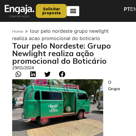
Solicitar
PT
E
proposta
Quem Somos
>
tour pelo nordeste grupo newlight
Home
realiza acao promocional do boticario
Tour pelo Nordeste: Grupo
Newlight realiza ação
promocional do Boticário
29/01/2024
O
Grupo