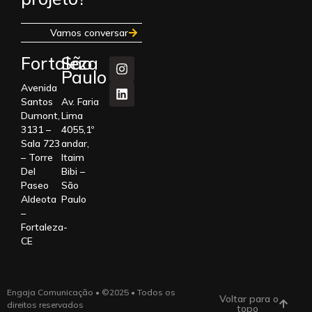
Vamos conversar
Fortaleza
São
Paulo
Avenida
Santos
Av. Faria
Dumont,
Lima
3131 –
4055,1º
Sala 723
andar,
– Torre
Itaim
Del
Bibi –
Paseo
São
Aldeota
Paulo
–
Fortaleza-
CE
Engaja Comunicação • ©2025 • Todos os
Voltar para o
direitos reservados
topo