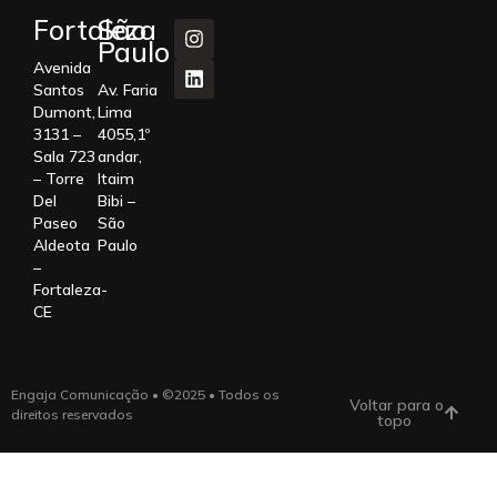
Fortaleza
São
Paulo
Avenida
Santos
Av. Faria
Dumont,
Lima
3131 –
4055,1º
Sala 723
andar,
– Torre
Itaim
Del
Bibi –
Paseo
São
Aldeota
Paulo
–
Fortaleza-
CE
Engaja Comunicação • ©2025 • Todos os
Voltar para o
direitos reservados
topo