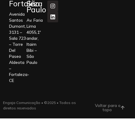
Fortaleza
São
Paulo
Avenida
Santos
Av. Faria
Dumont,
Lima
3131 –
4055,1º
Sala 723
andar,
– Torre
Itaim
Del
Bibi –
Paseo
São
Aldeota
Paulo
–
Fortaleza-
CE
Engaja Comunicação • ©2025 • Todos os
Voltar para o
direitos reservados
topo