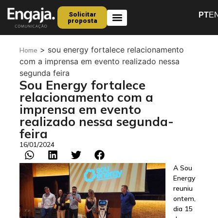
Solicitar
PT
E
proposta
Quem Somos
>
sou energy fortalece relacionamento
Home
com a imprensa em evento realizado nessa
segunda feira
Sou Energy fortalece
relacionamento com a
imprensa em evento
realizado nessa segunda-
feira
16/01/2024
A Sou
Energy
reuniu
ontem,
dia 15