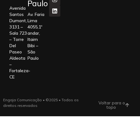
Paulo
Avenida
Santos
Av. Faria
Dumont,
Lima
3131 –
4055,1º
Sala 723
andar,
– Torre
Itaim
Del
Bibi –
Paseo
São
Aldeota
Paulo
–
Fortaleza-
CE
Engaja Comunicação • ©2025 • Todos os
Voltar para o
direitos reservados
topo