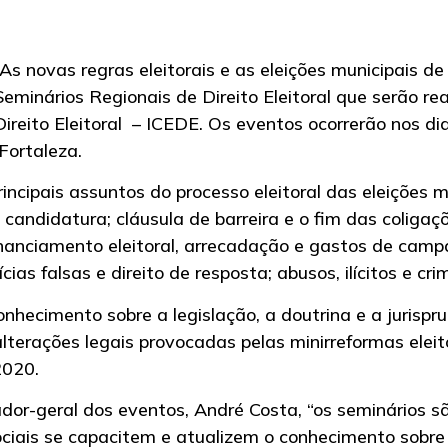
“As novas regras eleitorais e as eleições municipais de
Seminários Regionais de Direito Eleitoral que serão re
Direito Eleitoral – ICEDE. Os eventos ocorrerão nos di
Fortaleza.
ncipais assuntos do processo eleitoral das eleições mu
e candidatura; cláusula de barreira e o fim das coliga
inanciamento eleitoral, arrecadação e gastos de campa
cias falsas e direito de resposta; abusos, ilícitos e crim
onhecimento sobre a legislação, a doutrina e a jurispru
alterações legais provocadas pelas minirreformas ele
2020.
dor-geral dos eventos, André Costa, “os seminários 
ociais se capacitem e atualizem o conhecimento sobre 