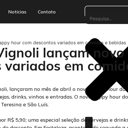
Notícias
Contato
 happy hour com descontos variados em comidas e bebidas
Vignoli lançam novo
 variados em comid
noli, lançaram no mês de abril o novo happy hour da
jas, drinks, vinhos e entradas. O novo happy hour do
 Teresina e São Luís.
or R$ 5,90; uma especial seleção de cervejas e drin
de desconto. Em Fortaleza, acontece de segunda a qu