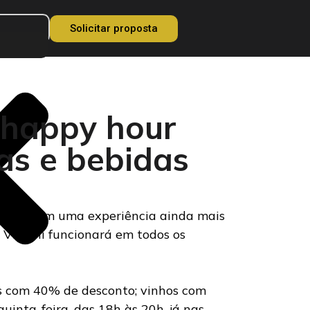
Solicitar proposta
 happy hour
as e bebidas
 casa, com uma experiência ainda mais
 Vignoli funcionará em todos os
ks com 40% de desconto; vinhos com
inta-feira, das 18h às 20h, já nas