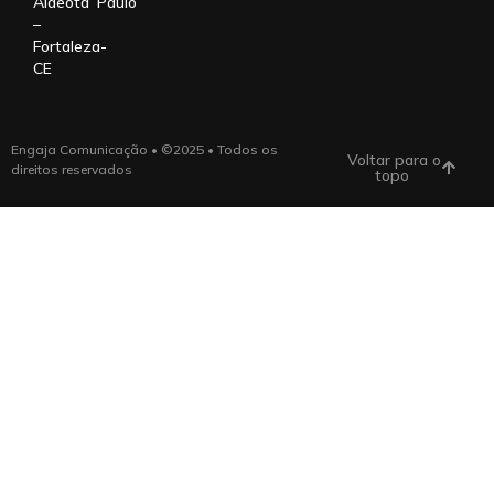
Aldeota
Paulo
–
Fortaleza-
CE
Engaja Comunicação • ©2025 • Todos os
Voltar para o
direitos reservados
topo