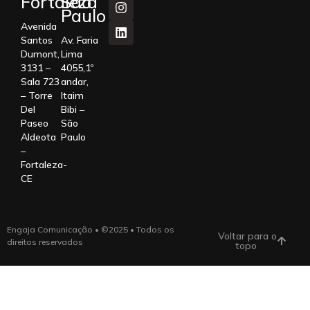
Fortaleza
São
Paulo
Avenida
Santos
Av. Faria
Dumont,
Lima
3131 –
4055,1º
Sala 723
andar,
– Torre
Itaim
Del
Bibi –
Paseo
São
Aldeota
Paulo
–
Fortaleza-
CE
Engaja Comunicação • ©2025 • Todos os
Voltar para o
direitos reservados
topo