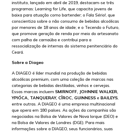
instituto, lançado em abril de 2019, destacam-se três
programas: Learning for Life, que capacita jovens de
baixa para atuação como bartender; o Fala Sério!, que
conscientiza sobre o não consumo de bebidas alcoólicas
por menores de 18 anos de idade; e o Tecendo o Futuro,
que promove geração de renda por meio do artesanato
com palha de carnaúba e contribui para a
ressocialização de internas do sistema penitenciário do
Ceará.
Sobre a Diageo
A DIAGEO é líder mundial na produção de bebidas
alcoólicas premium, com uma coleção de marcas nas
categorias de bebidas destiladas, vinhos e cervejas.
Essas marcas incluem
SMIRNOFF, JOHNNIE WALKER,
YPIÓCA, TANQUERAY, CÎROC, GUINNESS
e
BAILEYS
,
entre outras. A DIAGEO é uma empresa multinacional
que opera em 180 países. As ações da companhia são
negociadas na Bolsa de Valores de Nova Iorque (DEO) e
na Bolsa de Valores de Londres (DGE). Para mais
informações sobre a DIAGEO, seus funcionários, suas