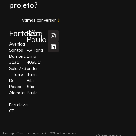
projeto?
Vamos conversar
Fortaleza
São
Paulo
Avenida
Santos
Av. Faria
Dumont,
Lima
3131 –
4055,1º
Sala 723
andar,
– Torre
Itaim
Del
Bibi –
Paseo
São
Aldeota
Paulo
–
Fortaleza-
CE
Engaja Comunicação • ©2025 • Todos os