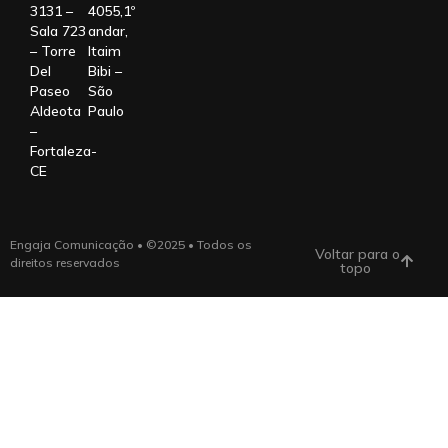
3131 –
4055,1º
Sala 723
andar,
– Torre
Itaim
Del
Bibi –
Paseo
São
Aldeota
Paulo
–
Fortaleza-
CE
Engaja Comunicação • ©2025 • Todos os
Voltar para o
direitos reservados
topo