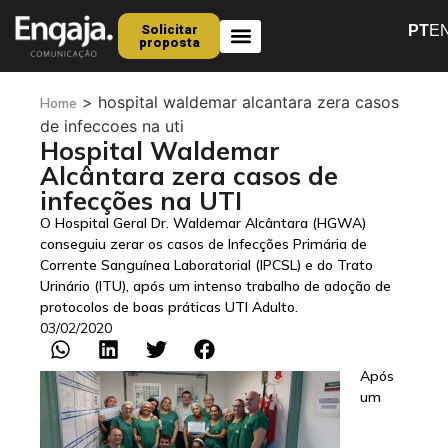
Solicitar
PT
E
proposta
Quem Somos
>
hospital waldemar alcantara zera casos
Home
de infeccoes na uti
Hospital Waldemar
Alcântara zera casos de
infecções na UTI
O Hospital Geral Dr. Waldemar Alcântara (HGWA)
conseguiu zerar os casos de Infecções Primária de
Corrente Sanguínea Laboratorial (IPCSL) e do Trato
Urinário (ITU), após um intenso trabalho de adoção de
protocolos de boas práticas UTI Adulto.
03/02/2020
Após
um