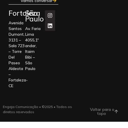
Vamos conversar
Fortaleza
São
Paulo
Avenida
Santos
Av. Faria
Dumont,
Lima
3131 –
4055,1º
Sala 723
andar,
– Torre
Itaim
Del
Bibi –
Paseo
São
Aldeota
Paulo
–
Fortaleza-
CE
Engaja Comunicação • ©2025 • Todos os
Voltar para o
direitos reservados
topo