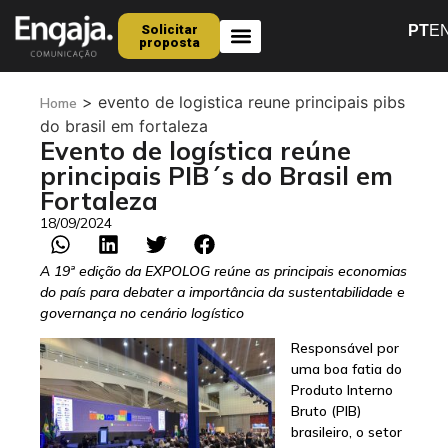
Solicitar
PT
E
proposta
Quem Somos
>
evento de logistica reune principais pibs
Home
do brasil em fortaleza
Evento de logística reúne
principais PIB´s do Brasil em
Fortaleza
18/09/2024
A 19ª edição da EXPOLOG reúne as principais economias
do país para debater a importância da sustentabilidade e
governança no cenário logístico
Responsável por
uma boa fatia do
Produto Interno
Bruto (PIB)
brasileiro, o setor