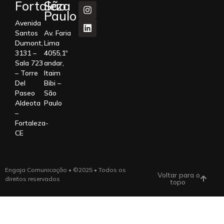
Fortaleza
São
Paulo
Avenida
Santos
Av. Faria
Dumont,
Lima
3131 –
4055,1º
Sala 723
andar,
– Torre
Itaim
Del
Bibi –
Paseo
São
Aldeota
Paulo
–
Fortaleza-
CE
Engaja Comunicação • ©2025 • Todos os
Voltar para o
direitos reservados
topo