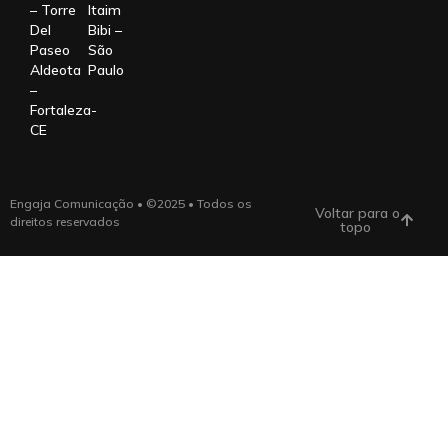
– Torre
Itaim
Del
Bibi –
Paseo
São
Aldeota
Paulo
–
Fortaleza-
CE
Engaja Comunicação • ©2025 • Todos os
Voltar para o
direitos reservados
topo