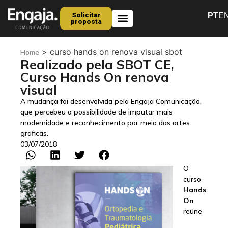
Solicitar
PT
E
proposta
Quem Somos
>
curso hands on renova visual sbot
Home
Realizado pela SBOT CE,
Curso Hands On renova
visual
A mudança foi desenvolvida pela Engaja Comunicação,
que percebeu a possibilidade de imputar mais
modernidade e reconhecimento por meio das artes
gráficas.
03/07/2018
O
curso
Hands
On
reúne