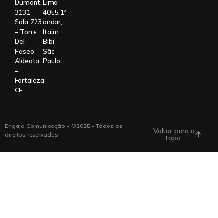
Dumont,
Lima
3131 –
4055,1º
Sala 723
andar,
– Torre
Itaim
Del
Bibi –
Paseo
São
Aldeota
Paulo
–
Fortaleza-
CE
Engaja Comunicação • ©2025 • Todos os
Voltar para o
direitos reservados
topo