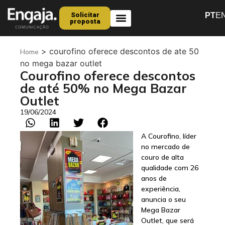
Solicitar
PT
E
proposta
Quem Somos
>
courofino oferece descontos de ate 50
Home
no mega bazar outlet
Courofino oferece descontos
de até 50% no Mega Bazar
Outlet
19/06/2024
A Courofino, líder
no mercado de
couro de alta
qualidade com 26
anos de
experiência,
anuncia o seu
Mega Bazar
Outlet, que será