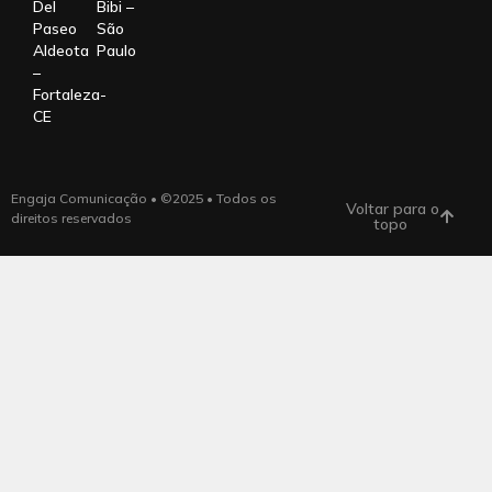
Del
Bibi –
Paseo
São
Aldeota
Paulo
–
Fortaleza-
CE
Engaja Comunicação • ©2025 • Todos os
Voltar para o
direitos reservados
topo