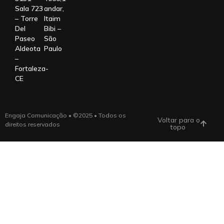
Sala 723
andar,
– Torre
Itaim
Del
Bibi –
Paseo
São
Aldeota
Paulo
–
Fortaleza-
CE
Engaja Comunicação • ©2025 • Todos os
Voltar para o
direitos reservados
topo