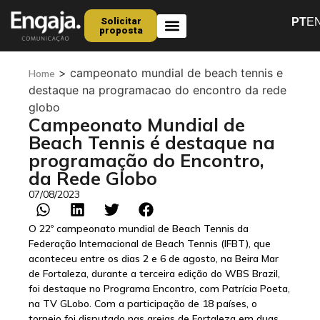
Solicitar
PT
E
proposta
Quem Somos
>
campeonato mundial de beach tennis e
Home
destaque na programacao do encontro da rede
globo
Campeonato Mundial de
Beach Tennis é destaque na
programação do Encontro,
da Rede Globo
07/08/2023
O 22º campeonato mundial de Beach Tennis da
Federação Internacional de Beach Tennis (IFBT), que
aconteceu entre os dias 2 e 6 de agosto, na Beira Mar
de Fortaleza, durante a terceira edição do WBS Brazil,
foi destaque no Programa Encontro, com Patrícia Poeta,
na TV GLobo. Com a participação de 18 países, o
torneio foi disputado nas areias de Fortaleza em duas