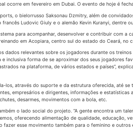
bal ocorre em fevereiro em Dubai. O evento de hoje é fec
orts, o bielorrusso Saksonau Dzmitry, além de convidados
 francês Ludovic Giuly e o alemão Kevin Kuranyi, dentre o
sistema para acompanhar, desenvolver e contribuir com a c
treinando em Acopiara, centro sul do estado do Ceará, no 
r os dados relevantes sobre os jogadores durante os treino
 e inclusiva forma de se aproximar dos seus jogadores f
trados na plataforma, de vários estados e países”, explic
da-los, através do suporte e da estrutura oferecida, até se 
ntes, empresários e dirigentes, informações e estatísticas 
chutes, desarmes, movimentos com a bola, etc.
ambém o lado social do projeto. “A gente encontra um tal
emos, oferecendo alimentação de qualidade, educação, vest
o fazer esse movimento também para o feminino e outros e