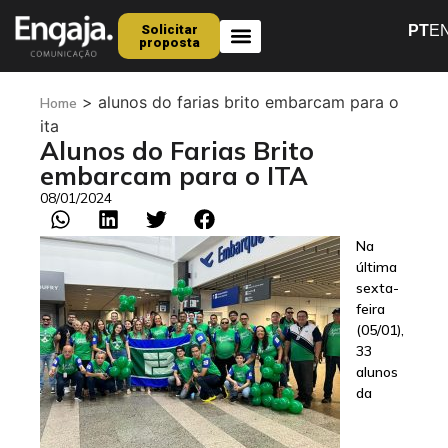
Solicitar
PT
E
proposta
Quem Somos
>
alunos do farias brito embarcam para o
Home
ita
Alunos do Farias Brito
embarcam para o ITA
08/01/2024
Na
última
sexta-
feira
(05/01),
33
alunos
da