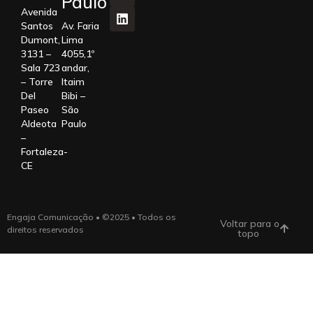
Paulo
Avenida
Santos
Av. Faria
Dumont,
Lima
3131 –
4055,1º
Sala 723
andar,
– Torre
Itaim
Del
Bibi –
Paseo
São
Aldeota
Paulo
–
Fortaleza-
CE
Engaja Comunicação • ©2025 • Todos os
Voltar para o
direitos reservados
topo