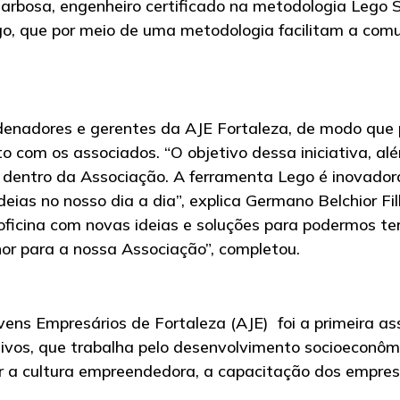
 Barbosa, engenheiro certificado na metodologia Lego S
ego, que por meio de uma metodologia facilitam a co
ordenadores e gerentes da AJE Fortaleza, de modo que
 com os associados. “O objetivo dessa iniciativa, al
dentro da Associação. A ferramenta Lego é inovadora
eias no nosso dia a dia”, explica Germano Belchior Fi
oficina com novas ideias e soluções para podermos te
hor para a nossa Associação”, completou.
ns Empresários de Fortaleza (AJE) foi a primeira as
rativos, que trabalha pelo desenvolvimento socioeconô
 a cultura empreendedora, a capacitação dos empresár