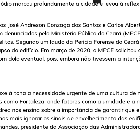
sódio marcou profundamente a cidade e levou à refle
iros José Andreson Gonzaga dos Santos e Carlos Alber
m denunciados pelo Ministério Público do Ceará (MPCE
elitos. Segundo um laudo da Perícia Forense do Ceará 
pso do edifício. Em março de 2020, o MPCE solicitou q
com dolo eventual, pois, embora não tivessem a inten
uxe à tona a necessidade urgente de uma cultura de
s como Fortaleza, onde fatores como a umidade e a
ndrea nos ensina sobre a importância de garantir que e
 mais ignorar os sinais de envelhecimento das edif
rnandes, presidente da Associação das Administrado