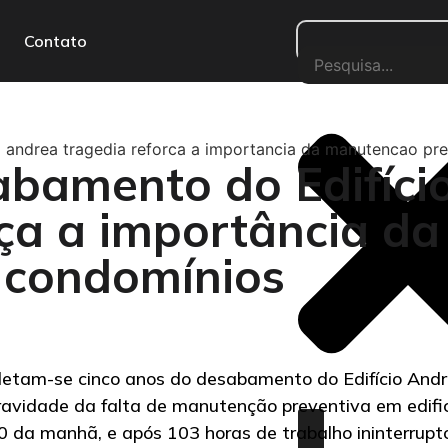
Contato
 andrea tragedia reforca a importancia da manutencao pr
abamento do Edifíci
rça a importância d
 condomínios
pletam-se cinco anos do desabamento do Edifício And
ravidade da falta de manutenção preventiva em edificaç
h30 da manhã, e após 103 horas de trabalho ininterrup